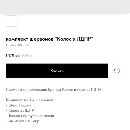
комплект шервонов "Колос х ЛДПР"
Артикул:
ART-1995
1 170
р.
1 570
р.
Купить
Совместная коллекция бренда Колос и партии ЛДПР
Комплект из 4-х шевронов :
- Флаг России
- Колос х ЛДПР
- Только под русские песни
- мы изменили мир