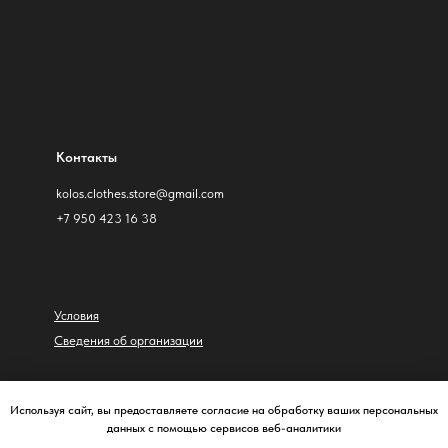
Контакты
kolos.clothes.store@gmail.com
+7 950 423 16 38
Условия
Сведения об организации
© Колос, 2026
Используя сайт, вы предоставляете согласие на обработку ваших персональных
данных с помощью сервисов веб-аналитики