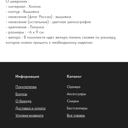
О шевронах :
- материал : Хлопок
- контур : Вышивка
- нанесение (флаг России) : вышивка
- нанесение (остальные) : цветная шелкография
- крепление : Липучка
- размеры : ~6 х 9 см
- велкро : В комплекте идет велкро панель схожее по размеру,
которое можно пришить к необходимому изделию.
Информация
Каталог
Покупателям
Одежда
Бонусы
Аксессуары
О бренде
Скидки
Доставка и оплата
Бестселлеры
Условия возврата
Все товары