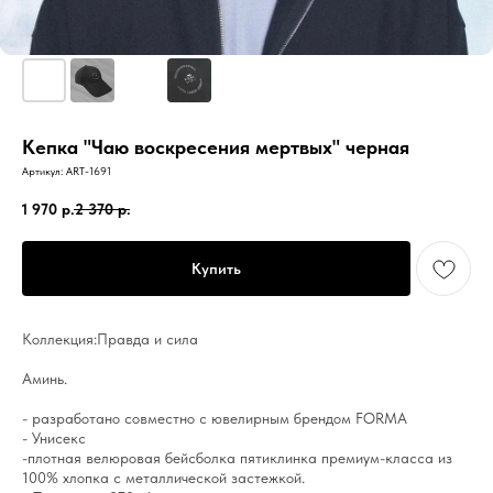
Кепка "Чаю воскресения мертвых" черная
Артикул:
ART-1691
1 970
р.
2 370
р.
Купить
Коллекция:Правда и сила
Аминь.
- разработано совместно с ювелирным брендом FORMA
- Унисекс
-плотная велюровая бейсболка пятиклинка премиум-класса из
100% хлопка с металлической застежкой.