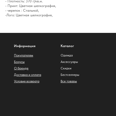
- Плотность: 370 г/кв.м.
- Принт: Цветная шелкография,
- черепок : Стальной,
-Лого: Цветная шелкография,
Информация
Каталог
Покупателям
Одежда
Бонусы
Аксессуары
О бренде
Скидки
Доставка и оплата
Бестселлеры
Условия возврата
Все товары