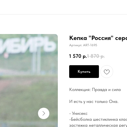
Кепка "Россия" сер
Артикул:
ART-1695
1 570
р.
1 870
р.
Купить
Коллекция: Правда и сила
И есть у нас только Она.
- Унисекс
-Бейсболка шестиклинка клас
застежка металлическая рег