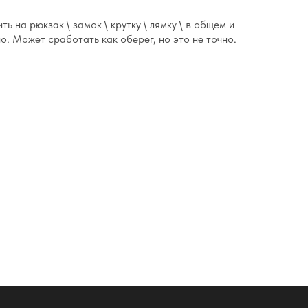
ь на рюкзак \ замок \ крутку \ лямку \ в общем и
о. Может сработать как оберег, но это не точно.