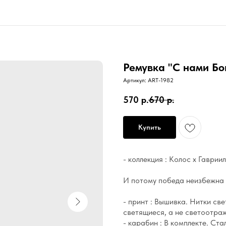
Ремувка "С нами Бо
Артикул:
ART-1982
570
р.
670
р.
Купить
- коллекция : Колос х Гаври
И потому победа неизбежна
- принт : Вышивка. Нитки св
светящиеся, а не светоотр
- карабин : В комплекте. Ста