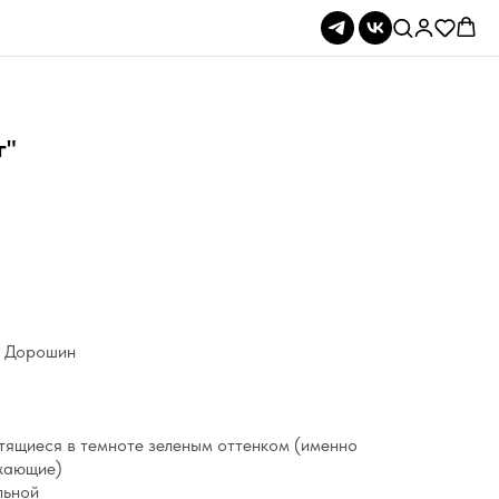
г"
ил Дорошин
етящиеся в темноте зеленым оттенком (именно
ажающие)
льной