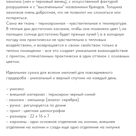
замочка (меч и терновый венец), с искусственной фактурой
разрушения и с "высеченными" названиями брендов. Толщина
замочков очень добротная, что не позволит им сломаться или
потеряться.
Сама же ткань - термохромная - чувствительная к температуре.
В теплые дни достаточно касания, чтобы она поменяла цвет \ на
палящем солнце достаточно будет прямых лучей \ а в холодную
погоду она практически не чувствительна к тепловым
воздействиям, и возвращается к своим свойствам только в
теплом помещении - все это создает уникальное взаимодействие
с принтом, отпечатанным практически в один оттенок с основным
цветом.
Идеальная сумка для всяких мелочей для повседневного
гардероба - уникальный и верный спутник на каждый день.
– унисекс
– внешний материал : термохром черный-синий
- замочки : мельхиор (аналог серебра)
– ручка : регулируется по длине
– принт : цветная шелкография
– размеры : 22 х 16 х 7
– карманы : одно основное отделение на молнии, внешнее
отделение на молнии и сзади еще одно отделение на липучке