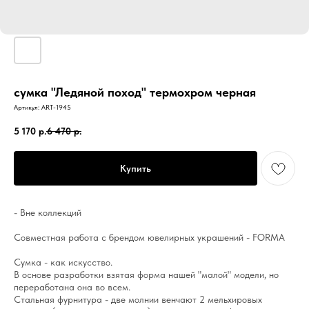
сумка "Ледяной поход" термохром черная
Артикул:
ART-1945
5 170
р.
6 470
р.
Купить
- Вне коллекций
Совместная работа с брендом ювелирных украшений - FORMA
Сумка - как искусство.
В основе разработки взятая форма нашей "малой" модели, но
переработана она во всем.
Стальная фурнитура - две молнии венчают 2 мельхировых