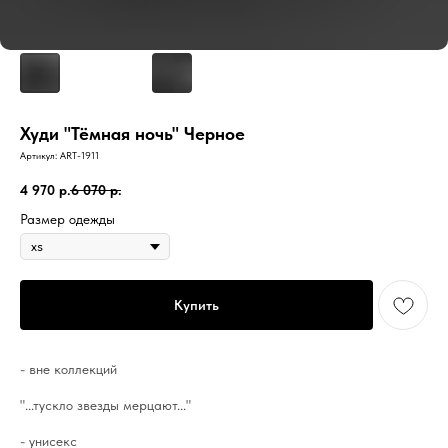
Худи "Тёмная ночь" Черное
Артикул:
ART-1911
4 970
р.
6 070
р.
Размер одежды
Купить
- вне коллекций
"...тускло звезды мерцают..."
- унисекс