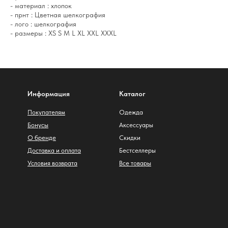
- материал : хлопок
- прнт : Цветная шелкография
- лого : шелкография
- размеры : XS S M L XL XXL XXXL
Информация
Каталог
Покупателям
Одежда
Бонусы
Аксессуары
О бренде
Скидки
Доставка и оплата
Бестселлеры
Условия возврата
Все товары