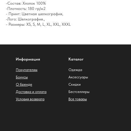
-Состав: Хлопок 100%
-Плотность: 180 гр/м2
- Принт: Цветная шелкография,
-Лого: Шелкография.,
- Размеры: XS, S, M, L, XL, XXL, XXXL
Информация
Каталог
Покупателям
Одежда
Бонусы
Аксессуары
О бренде
Скидки
Доставка и оплата
Бестселлеры
Условия возврата
Все товары