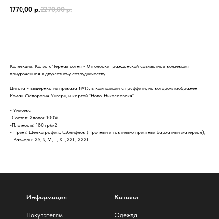
1770,00
р.
2270,00
р.
Купить
Коллекция: Колос х Черная сотня - Отголоски Гражданской совместная коллекция
приуроченная к двухлетнему сотрудничеству
Цитата - выдержка из приказа №15, в композиции с граффити, на котором изображен
Роман Фёдорович Унгерн, и картой "Ново-Николаевска"
- Унисекс
-Состав: Хлопок 100%
-Плотность: 180 гр/м2
- Принт: Шелкография., Сублифлок (Прочный и тактильно приятный бархатный материал),
- Размеры: XS, S, M, L, XL, XXL, XXXL
Информация
Каталог
Покупателям
Одежда