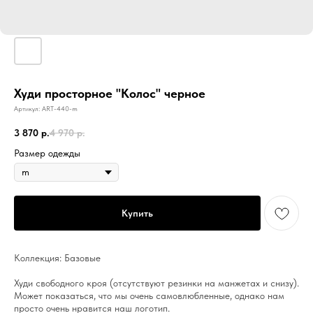
Худи просторное "Колос" черное
Артикул:
ART-440-m
3 870
р.
4 970
р.
Размер одежды
Купить
Коллекция: Базовые
Худи свободного кроя (отсутствуют резинки на манжетах и снизу).
Может показаться, что мы очень самовлюбленные, однако нам
просто очень нравится наш логотип.