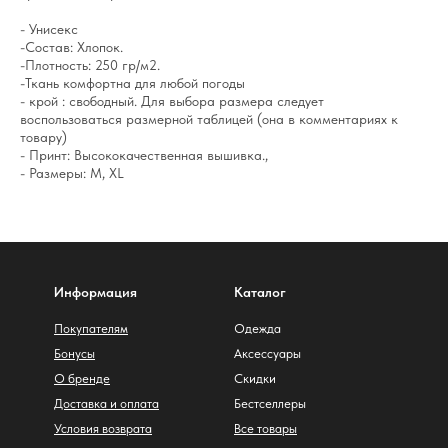
- Унисекс
-Состав: Хлопок.
-Плотность: 250 гр/м2.
-Ткань комфортна для любой погоды
- крой : свободный. Для выбора размера следует
воспользоваться размерной таблицей (она в комментариях к
товару)
- Принт: Высококачественная вышивка.,
- Размеры: M, XL
Информация
Каталог
Покупателям
Одежда
Бонусы
Аксессуары
О бренде
Скидки
Доставка и оплата
Бестселлеры
Условия возврата
Все товары