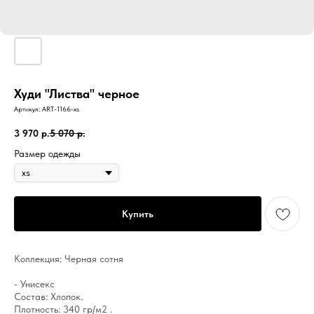
Худи "Листва" черное
Артикул:
ART-1166-xs
3 970
р.
5 070
р.
Размер одежды
Купить
Коллекция: Черная сотня
- Унисекс
Состав: Хлопок.
Плотность: 340 гр/м2 .