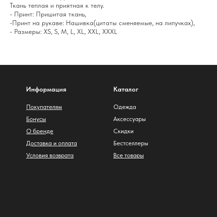
Ткань теплая и приятная к телу.
- Принт: Пришитая ткань,
-Принт на рукаве: Нашивка(цитаты сменяемые, на липучках),
- Размеры: XS, S, M, L, XL, XXL, XXXL
Информация
Каталог
Покупателям
Одежда
Бонусы
Аксессуары
О бренде
Скидки
Доставка и оплата
Бестселлеры
Условия возврата
Все товары