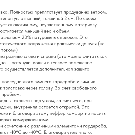
вка. Полностью препятствует продуванию ветром.
нтипон уплотненный, толщиной 2 см. По своим
ует аналогичному, неуплотненному материалу
достигается меньший вес и объем.
бавлением 20% натуральных волокон. Это
татического напряжения практически до нуля (не
я током»)
на резинке слева и справа (это можно считать как
дно — затянули, вошли в теплоее помещение —
ого осуществляется дополнительная защита
я повседневного зимнего гардероба и зимних
к толстовка через голову. За счет свободного
з проблем.
одны, скошены под углом, за счет чего, при
адони, внутренняя остается открытой. Это
ске и благодаря этому пуффер комфортно носить
 перчаткамирукавицами.
и сочетании с различными элементами гардероба,
ы от -10°C до -40°C. Благодаря утеплителю,