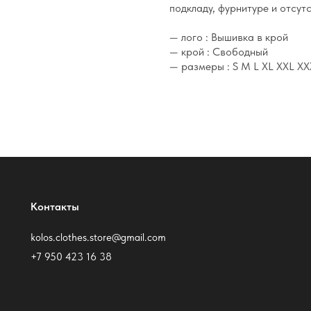
подкладу, фурнитуре и отсут
— лого : Вышивка в крой
— крой : Свободный
— размеры : S M L XL XXL XX
Контакты
kolos.clothes.store@gmail.com
+7 950 423 16 38