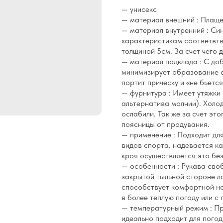
— унисекс
— материал внешний : Плаще
— материал внутренний : Си
характеристикам соответвтв
толщиной 5см. За счет чего 
— материал подклада : С до
минимизирует образование с
портит прическу и «не бьетс
— фурнитура : Имеет утяжки 
альтернатива молнии). Холо
ослабили. Так же за счет эт
поясницы от продувания.
— применение : Подходит дл
видов спорта. надевается ка
кроя осуществляется это бе
— особенности : Рукава своб
закрытой тыльной стороне л
способствует комфортной но
в более теплую погоду или с
— температурный режим : Пр
идеально подходит для погод