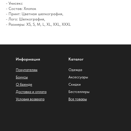
- Унисекс
- Состав: Хлопок
- Принт: Цветная шелкография,
- Лого: Шелкография,
- Размеры: XS, S, M, L, XL, XXL, XXXL
Информация
Каталог
Покупателям
Одежда
Бонусы
Аксессуары
О бренде
Скидки
Доставка и оплата
Бестселлеры
Условия возврата
Все товары