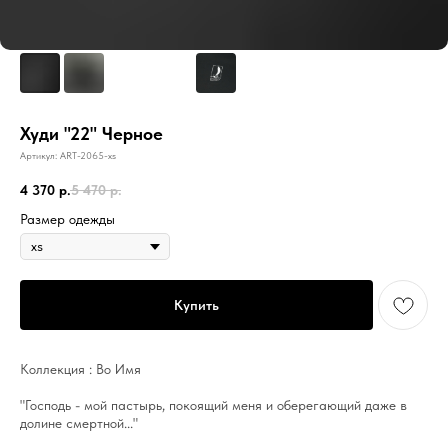
Худи "22" Черное
Артикул:
ART-2065-xs
4 370
р.
5 470
р.
Размер одежды
Купить
Коллекция : Во Имя
"Господь - мой пастырь, покоящий меня и оберегающий даже в
долине смертной..."