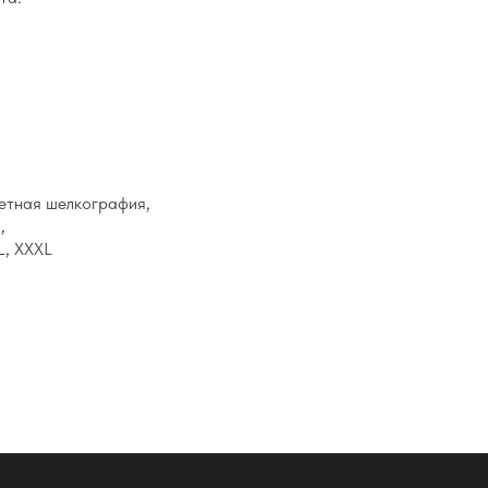
ветная шелкография,
,
XL, XXXL