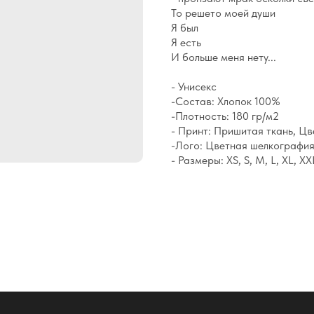
То решето моей души
Я был
Я есть
И больше меня нету...
- Унисекс
-Состав: Хлопок 100%
-Плотность: 180 гр/м2
- Принт: Пришитая ткань, Ц
-Лого: Цветная шелкография
- Размеры: XS, S, M, L, XL, X