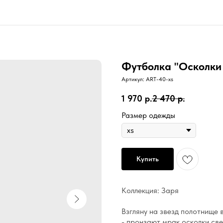
Футболка "Осколки 
Артикул:
ART-40-xs
1 970
р.
2 470
р.
Размер одежды
Купить
Коллекция: Заря
Взгляну на звезд полотнище 
- пронзают мрак осколки све