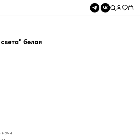
света" белая
в ночи
та.