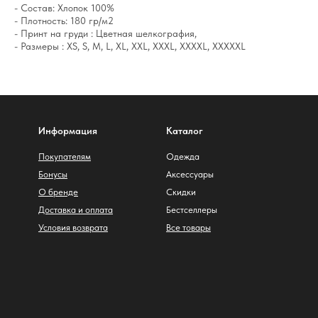
- Состав: Хлопок 100%
- Плотность: 180 гр/м2
- Принт на груди : Цветная шелкография,
- Размеры : XS, S, M, L, XL, XXL, XXXL, XXXXL, XXXXXL
Информация
Каталог
Покупателям
Одежда
Бонусы
Аксессуары
О бренде
Скидки
Доставка и оплата
Бестселлеры
Условия возврата
Все товары