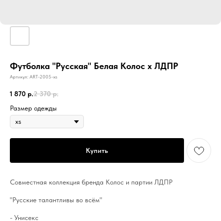
Футболка "Русская" Белая Колос х ЛДПР
Артикул:
ART-2005-xs
1 870
р.
2 370
р.
Размер одежды
Купить
Совместная коллекция бренда Колос и партии ЛДПР
"Русские талантливы во всём"
- Унисекс