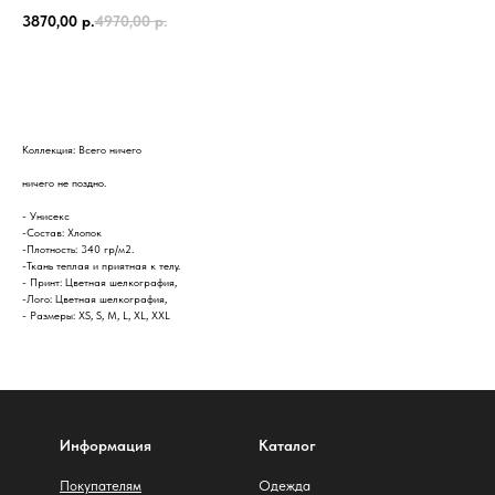
3870,00
р.
4970,00
р.
Купить
Коллекция: Всего ничего
ничего не поздно.
- Унисекс
-Состав: Хлопок
-Плотность: 340 гр/м2.
-Ткань теплая и приятная к телу.
- Принт: Цветная шелкография,
-Лого: Цветная шелкография,
- Размеры: XS, S, M, L, XL, XXL
Информация
Каталог
Покупателям
Одежда