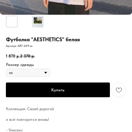
Футболка "AESTHETICS" белая
Артикул:
ART-609-xs
1 870
р.
2 370
р.
Размер одежды
Купить
Коллекция: Своей дорогой
и всё повторится вновь!
- Унисекс