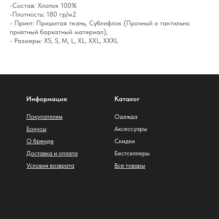
-Состав: Хлопок 100%
-Плотность: 180 гр/м2
- Принт: Пришитая ткань, Сублифлок (Прочный и тактильно
приятный бархатный материал),
- Размеры: XS, S, M, L, XL, XXL, XXXL
Информация
Каталог
Покупателям
Одежда
Бонусы
Аксессуары
О бренде
Скидки
Доставка и оплата
Бестселлеры
Условия возврата
Все товары