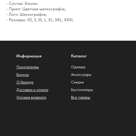
- Состав: Хлопок
- Принт: Цветная шелкография,
- Лого: Шелкография,
- Размеры: XS, S, M, L, XL, XXL, XXXL
Информация
Каталог
Покупателям
Одежда
Бонусы
Аксессуары
О бренде
Скидки
Доставка и оплата
Бестселлеры
Условия возврата
Все товары