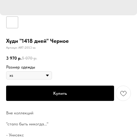
Худи "1418 дней" Черное
Артикул:
ART-2053-xs
3 970
р.
5 070
р.
Размер одежды
Купить
Вне коллекций
"стало быть никогда..."
- Унисекс