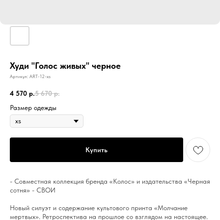
Худи "Голос живых" черное
Артикул:
ART-12-xs
4 570
р.
5 670
р.
Размер одежды
Купить
- Совместная коллекция бренда «Колос» и издательства «Черная
сотня» - СВОИ
Новый силуэт и содержание культового принта «Молчание
мертвых». Ретроспектива на прошлое со взглядом на настоящее.