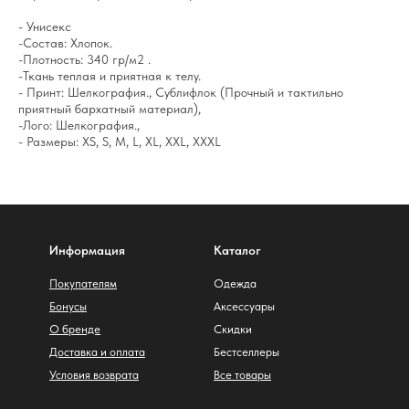
- Унисекс
-Состав: Хлопок.
-Плотность: 340 гр/м2 .
-Ткань теплая и приятная к телу.
- Принт: Шелкография., Сублифлок (Прочный и тактильно
приятный бархатный материал),
-Лого: Шелкография.,
- Размеры: XS, S, M, L, XL, XXL, XXXL
Информация
Каталог
Покупателям
Одежда
Бонусы
Аксессуары
О бренде
Скидки
Доставка и оплата
Бестселлеры
Условия возврата
Все товары