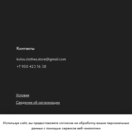
Контакты
kolos.clothes.store@gmail.com
+7 950 423 16 38
Условия
Сведения об организации
© Колос, 2026
Используя сайт, вы предоставляете согласие на обработку ваших персональных
данных с помощью сервисов веб-аналитики